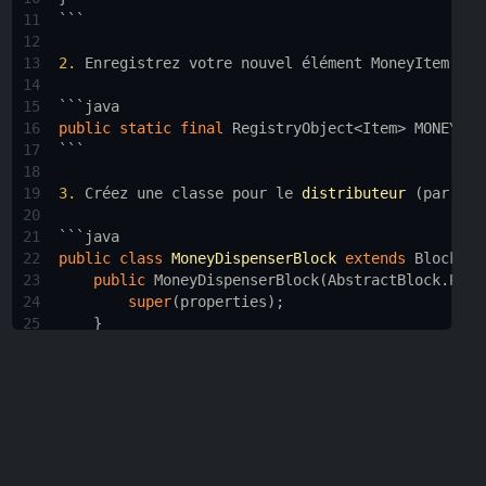
11
```
12
13
2.
Enregistrez
votre
nouvel
élément
MoneyItem
dan
14
15
```java
16
public
static
final
RegistryObject
<
Item
>
MONEY_IT
17
```
18
19
3.
Créez
une
classe
pour
le
distributeur
 (
par
exe
20
21
```java
22
public
class
MoneyDispenserBlock
extends
Block
im
23
public
MoneyDispenserBlock
(
AbstractBlock
.
Prop
24
super
(
properties
);
25
    }
26
27
@Nullable
28
@Override
29
public
BlockEntity
newBlockEntity
(
BlockPos
po
30
return
TileEntityInit
.
MONEY_DISPENSER
.
get
31
    }
32
}