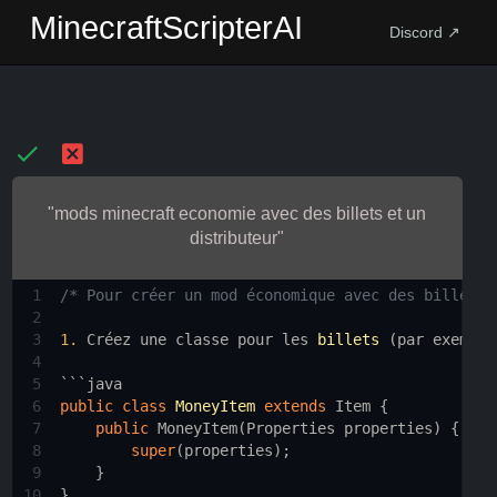
MinecraftScripterAI
Discord ↗
"mods minecraft economie avec des billets et un
distributeur"
1
/* Pour créer un mod économique avec des billets 
2
3
1.
Créez
une
classe
pour
les
billets
 (
par
exemple
4
5
```java
6
public
class
MoneyItem
extends
Item
 {
7
public
MoneyItem
(
Properties
properties
) {
8
super
(
properties
);
9
    }
10
}