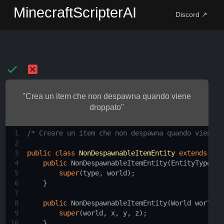
MinecraftScripterAI
Discord ↗
"Crea un item che non despawna quando viene
droppato"
1
/* Creare un item che non despawna quando viene d
2
3
public
class
NonDespawnableItemEntity
extends
Ite
4
public
NonDespawnableItemEntity
(
EntityType
<?
5
super
(
type
, 
world
);
6
    }
7
8
public
NonDespawnableItemEntity
(
World
world
, 
9
super
(
world
, 
x
, 
y
, 
z
);
10
    }