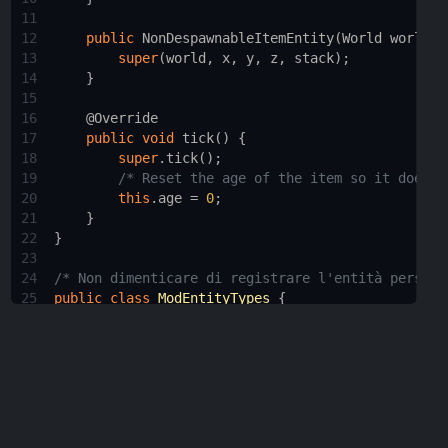
11
12
public
NonDespawnableItemEntity
(
World
world
, 
13
super
(
world
, 
x
, 
y
, 
z
, 
stack
);
14
    }
15
16
@Override
17
public
void
tick
() {
18
super
.
tick
();
19
/* Reset the age of the item so it doesn'
20
this
.
age
=
0
;
21
    }
22
}
23
24
/* Non dimenticare di registrare l'entità persona
25
public
class
ModEntityTypes
 {
26
public
static
final
DeferredRegister
<
EntityTy
27
public
static
final
RegistryObject
<
EntityType
28
}
29
/* Ricorda di chiamare ModEntityTypes.ENTITIES.re